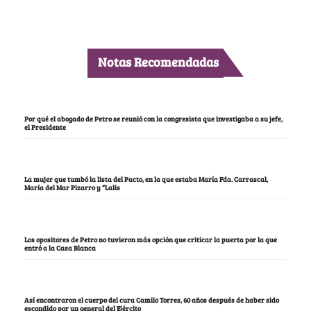
Notas Recomendadas
Por qué el abogado de Petro se reunió con la congresista que investigaba a su jefe,
el Presidente
La mujer que tumbó la lista del Pacto, en la que estaba María Fda. Carrascal,
María del Mar Pizarro y “Lalis
Los opositores de Petro no tuvieron más opción que criticar la puerta por la que
entró a la Casa Blanca
Así encontraron el cuerpo del cura Camilo Torres, 60 años después de haber sido
escondido por un general del Ejército