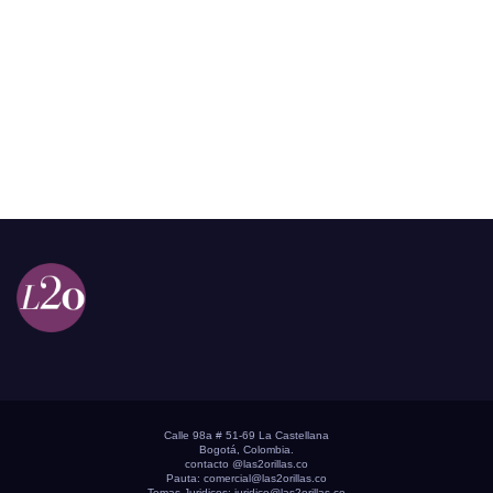
Calle 98a # 51-69 La Castellana
Bogotá, Colombia.
contacto @las2orillas.co
Pauta:
comercial@las2orillas.co
Temas Juridicos:
juridico@las2orillas.co