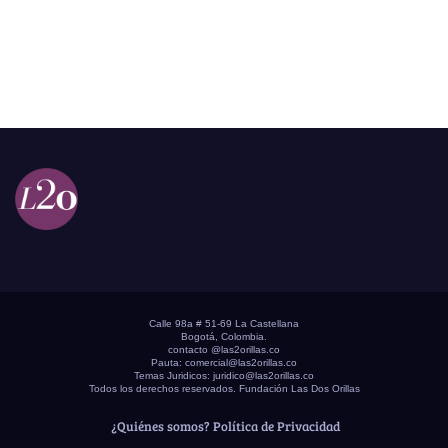
Calle 98a # 51-69 La Castellana
Bogotá, Colombia.
contacto @las2orillas.co
Pauta:
comercial@las2orillas.co
Temas Juridicos:
juridico@las2orillas.co
Todos los derechos reservados. Fundación Las Dos Orillas
¿Quiénes somos?
Política de Privacidad