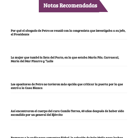
Notas Recomendadas
Por qué el abogado de Petro se reunió con la congresista que investigaba a su jefe,
el Presidente
La mujer que tumbó la lista del Pacto, en la que estaba María Fda. Carrascal,
María del Mar Pizarro y “Lalis
Los opositores de Petro no tuvieron más opción que criticar la puerta por la que
entró a la Casa Blanca
Así encontraron el cuerpo del cura Camilo Torres, 60 años después de haber sido
escondido por un general del Ejército
Regresar a la radio para comentar fútbol, la solución de Iván Mejía para luchar