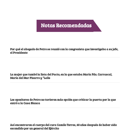
Notas Recomendadas
Por qué el abogado de Petro se reunió con la congresista que investigaba a su jefe,
el Presidente
La mujer que tumbó la lista del Pacto, en la que estaba María Fda. Carrascal,
María del Mar Pizarro y “Lalis
Los opositores de Petro no tuvieron más opción que criticar la puerta por la que
entró a la Casa Blanca
Así encontraron el cuerpo del cura Camilo Torres, 60 años después de haber sido
escondido por un general del Ejército