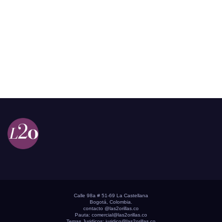
Calle 98a # 51-69 La Castellana
Bogotá, Colombia.
contacto @las2orillas.co
Pauta:
comercial@las2orillas.co
Temas Juridicos:
juridico@las2orillas.co