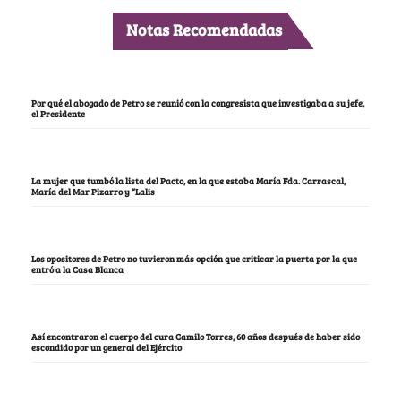
Notas Recomendadas
Por qué el abogado de Petro se reunió con la congresista que investigaba a su jefe,
el Presidente
La mujer que tumbó la lista del Pacto, en la que estaba María Fda. Carrascal,
María del Mar Pizarro y “Lalis
Los opositores de Petro no tuvieron más opción que criticar la puerta por la que
entró a la Casa Blanca
Así encontraron el cuerpo del cura Camilo Torres, 60 años después de haber sido
escondido por un general del Ejército