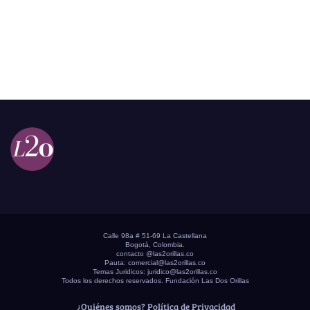
Calle 98a # 51-69 La Castellana
Bogotá, Colombia.
contacto @las2orillas.co
Pauta:
comercial@las2orillas.co
Temas Juridicos:
juridico@las2orillas.co
Todos los derechos reservados. Fundación Las Dos Orillas
¿Quiénes somos?
Política de Privacidad