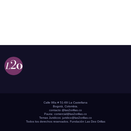
Calle 98a # 51-69 La Castellana
Bogotá, Colombia.
contacto @las2orillas.co
Pauta:
comercial@las2orillas.co
Temas Juridicos:
juridico@las2orillas.co
Todos los derechos reservados. Fundación Las Dos Orillas