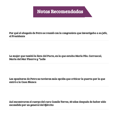
Notas Recomendadas
Por qué el abogado de Petro se reunió con la congresista que investigaba a su jefe,
el Presidente
La mujer que tumbó la lista del Pacto, en la que estaba María Fda. Carrascal,
María del Mar Pizarro y “Lalis
Los opositores de Petro no tuvieron más opción que criticar la puerta por la que
entró a la Casa Blanca
Así encontraron el cuerpo del cura Camilo Torres, 60 años después de haber sido
escondido por un general del Ejército