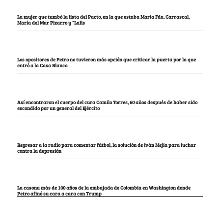
La mujer que tumbó la lista del Pacto, en la que estaba María Fda. Carrascal,
María del Mar Pizarro y “Lalis
Los opositores de Petro no tuvieron más opción que criticar la puerta por la que
entró a la Casa Blanca
Así encontraron el cuerpo del cura Camilo Torres, 60 años después de haber sido
escondido por un general del Ejército
Regresar a la radio para comentar fútbol, la solución de Iván Mejía para luchar
contra la depresión
La casona más de 100 años de la embajada de Colombia en Washington donde
Petro afinó su cara a cara con Trump