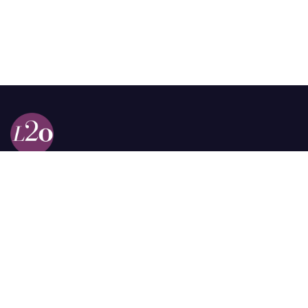
Calle 98a # 51-69 La Castellana
Bogotá, Colombia.
contacto @las2orillas.co
Pauta:
comercial@las2orillas.co
Temas Juridicos:
juridico@las2orillas.co
Todos los derechos reservados. Fundación Las Dos Orillas
¿Quiénes somos?
Política de Privacidad