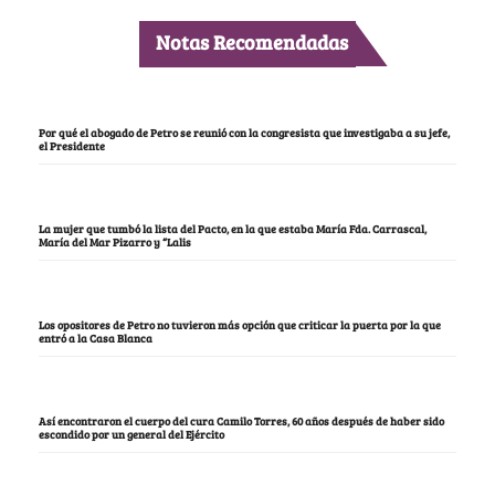
Notas Recomendadas
Por qué el abogado de Petro se reunió con la congresista que investigaba a su jefe,
el Presidente
La mujer que tumbó la lista del Pacto, en la que estaba María Fda. Carrascal,
María del Mar Pizarro y “Lalis
Los opositores de Petro no tuvieron más opción que criticar la puerta por la que
entró a la Casa Blanca
Así encontraron el cuerpo del cura Camilo Torres, 60 años después de haber sido
escondido por un general del Ejército