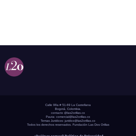
Calle 98a # 51-69 La Castellana
Bogotá, Colombia.
contacto @las2orillas.co
Pauta:
comercial@las2orillas.co
Temas Juridicos:
juridico@las2orillas.co
Todos los derechos reservados. Fundación Las Dos Orillas
¿Quiénes somos?
Política de Privacidad