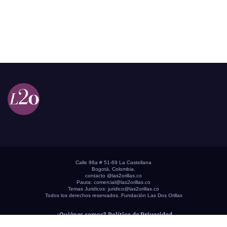
Calle 98a # 51-69 La Castellana
Bogotá, Colombia.
contacto @las2orillas.co
Pauta:
comercial@las2orillas.co
Temas Juridicos:
juridico@las2orillas.co
Todos los derechos reservados. Fundación Las Dos Orillas
¿Quiénes somos?
Política de Privacidad