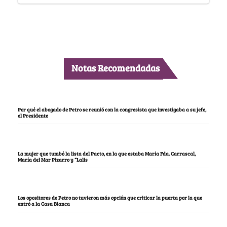
Notas Recomendadas
Por qué el abogado de Petro se reunió con la congresista que investigaba a su jefe,
el Presidente
La mujer que tumbó la lista del Pacto, en la que estaba María Fda. Carrascal,
María del Mar Pizarro y “Lalis
Los opositores de Petro no tuvieron más opción que criticar la puerta por la que
entró a la Casa Blanca