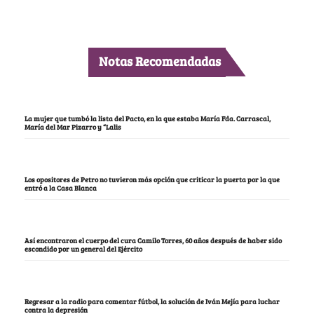
Notas Recomendadas
La mujer que tumbó la lista del Pacto, en la que estaba María Fda. Carrascal,
María del Mar Pizarro y “Lalis
Los opositores de Petro no tuvieron más opción que criticar la puerta por la que
entró a la Casa Blanca
Así encontraron el cuerpo del cura Camilo Torres, 60 años después de haber sido
escondido por un general del Ejército
Regresar a la radio para comentar fútbol, la solución de Iván Mejía para luchar
contra la depresión