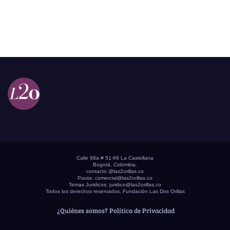
Calle 98a # 51-69 La Castellana
Bogotá, Colombia.
contacto @las2orillas.co
Pauta:
comercial@las2orillas.co
Temas Juridicos:
juridico@las2orillas.co
Todos los derechos reservados. Fundación Las Dos Orillas
¿Quiénes somos?
Política de Privacidad