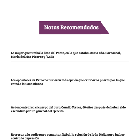
Notas Recomendadas
La mujer que tumbó la lista del Pacto, en la que estaba María Fda. Carrascal,
María del Mar Pizarro y “Lalis
Los opositores de Petro no tuvieron más opción que criticar la puerta por la que
entró a la Casa Blanca
Así encontraron el cuerpo del cura Camilo Torres, 60 años después de haber sido
escondido por un general del Ejército
Regresar a la radio para comentar fútbol, la solución de Iván Mejía para luchar
contra la depresión