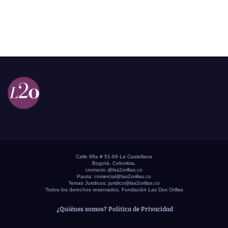
Calle 98a # 51-69 La Castellana
Bogotá, Colombia.
contacto @las2orillas.co
Pauta:
comercial@las2orillas.co
Temas Juridicos:
juridico@las2orillas.co
Todos los derechos reservados. Fundación Las Dos Orillas
¿Quiénes somos?
Política de Privacidad