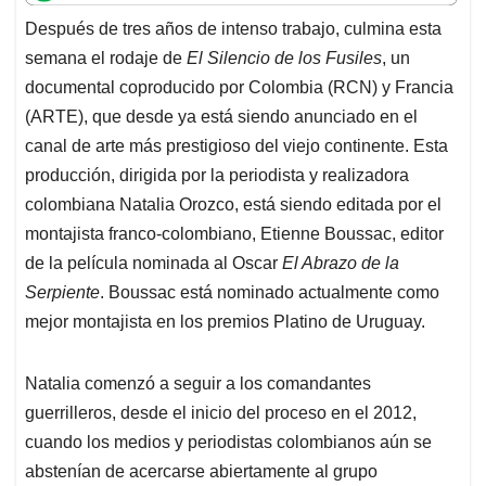
t
e
k
i
e
Después de tres años de intenso trabajo, culmina esta
s
b
e
l
a
semana el rodaje de
El Silencio de los Fusiles
, un
A
o
d
d
p
o
I
s
documental coproducido por Colombia (RCN) y Francia
p
k
n
(ARTE), que desde ya está siendo anunciado en el
canal de arte más prestigioso del viejo continente. Esta
producción, dirigida por la periodista y realizadora
colombiana Natalia Orozco, está siendo editada por el
montajista franco-colombiano, Etienne Boussac, editor
de la película nominada al Oscar
El Abrazo de la
Serpiente
. Boussac está nominado actualmente como
mejor montajista en los premios Platino de Uruguay.
Natalia comenzó a seguir a los comandantes
guerrilleros, desde el inicio del proceso en el 2012,
cuando los medios y periodistas colombianos aún se
abstenían de acercarse abiertamente al grupo