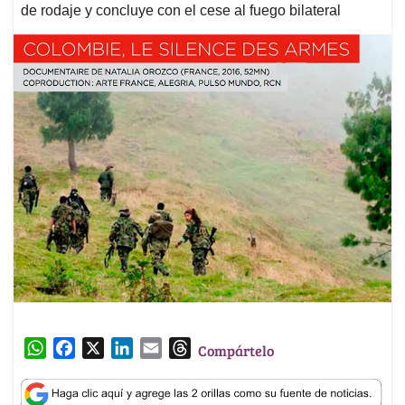
de rodaje y concluye con el cese al fuego bilateral
W
F
X
L
E
T
Compártelo
h
a
i
m
h
a
c
n
a
r