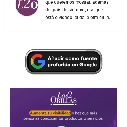
"Las Farc deberían tener 9
Detienen en Brasil a exministro
senadores y 17 representantes
de Dilma Rousseff
como mínimo": Pares
Por
Las Dos Orillas
Somos un equipo de periodistas
que queremos mostrar, además
del país de siempre, ese que
está olvidado, el de la otra orilla.