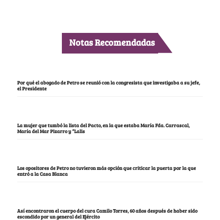
Notas Recomendadas
Por qué el abogado de Petro se reunió con la congresista que investigaba a su jefe,
el Presidente
La mujer que tumbó la lista del Pacto, en la que estaba María Fda. Carrascal,
María del Mar Pizarro y “Lalis
Los opositores de Petro no tuvieron más opción que criticar la puerta por la que
entró a la Casa Blanca
Así encontraron el cuerpo del cura Camilo Torres, 60 años después de haber sido
escondido por un general del Ejército