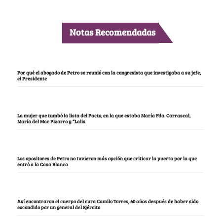
Notas Recomendadas
Por qué el abogado de Petro se reunió con la congresista que investigaba a su jefe,
el Presidente
La mujer que tumbó la lista del Pacto, en la que estaba María Fda. Carrascal,
María del Mar Pizarro y “Lalis
Los opositores de Petro no tuvieron más opción que criticar la puerta por la que
entró a la Casa Blanca
Así encontraron el cuerpo del cura Camilo Torres, 60 años después de haber sido
escondido por un general del Ejército