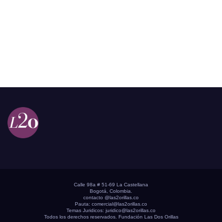
Calle 98a # 51-69 La Castellana
Bogotá, Colombia.
contacto @las2orillas.co
Pauta:
comercial@las2orillas.co
Temas Juridicos:
juridico@las2orillas.co
Todos los derechos reservados. Fundación Las Dos Orillas