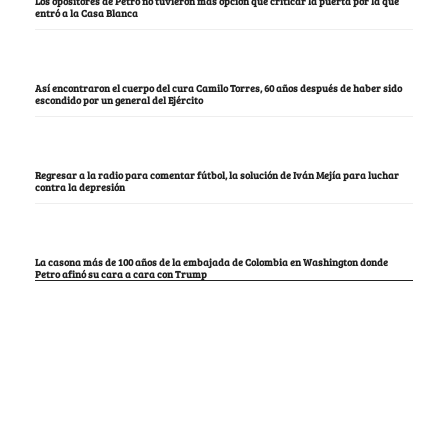
Los opositores de Petro no tuvieron más opción que criticar la puerta por la que
entró a la Casa Blanca
Así encontraron el cuerpo del cura Camilo Torres, 60 años después de haber sido
escondido por un general del Ejército
Regresar a la radio para comentar fútbol, la solución de Iván Mejía para luchar
contra la depresión
La casona más de 100 años de la embajada de Colombia en Washington donde
Petro afinó su cara a cara con Trump