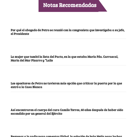
Notas Recomendadas
Por qué el abogado de Petro se reunió con la congresista que investigaba a su jefe,
el Presidente
La mujer que tumbó la lista del Pacto, en la que estaba María Fda. Carrascal,
María del Mar Pizarro y “Lalis
Los opositores de Petro no tuvieron más opción que criticar la puerta por la que
entró a la Casa Blanca
Así encontraron el cuerpo del cura Camilo Torres, 60 años después de haber sido
escondido por un general del Ejército
Regresar a la radio para comentar fútbol, la solución de Iván Mejía para luchar