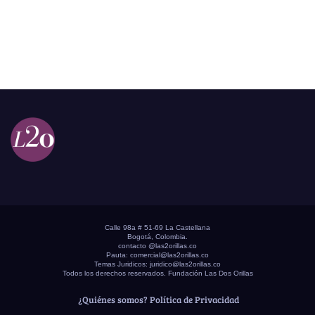
Calle 98a # 51-69 La Castellana
Bogotá, Colombia.
contacto @las2orillas.co
Pauta:
comercial@las2orillas.co
Temas Juridicos:
juridico@las2orillas.co
Todos los derechos reservados. Fundación Las Dos Orillas
¿Quiénes somos?
Política de Privacidad