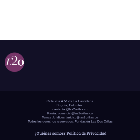
Calle 98a # 51-69 La Castellana
Bogotá, Colombia.
contacto @las2orillas.co
Pauta:
comercial@las2orillas.co
Temas Juridicos:
juridico@las2orillas.co
Todos los derechos reservados. Fundación Las Dos Orillas
¿Quiénes somos?
Política de Privacidad