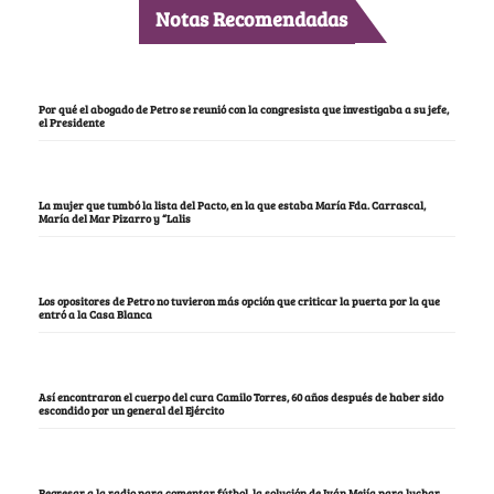
Notas Recomendadas
Por qué el abogado de Petro se reunió con la congresista que investigaba a su jefe,
el Presidente
La mujer que tumbó la lista del Pacto, en la que estaba María Fda. Carrascal,
María del Mar Pizarro y “Lalis
Los opositores de Petro no tuvieron más opción que criticar la puerta por la que
entró a la Casa Blanca
Así encontraron el cuerpo del cura Camilo Torres, 60 años después de haber sido
escondido por un general del Ejército
Regresar a la radio para comentar fútbol, la solución de Iván Mejía para luchar