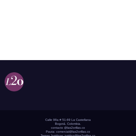
Calle 98a # 51-69 La Castellana
Bogotá, Colombia.
contacto @las2orillas.co
Pauta:
comercial@las2orillas.co
Temas Juridicos:
juridico@las2orillas.co