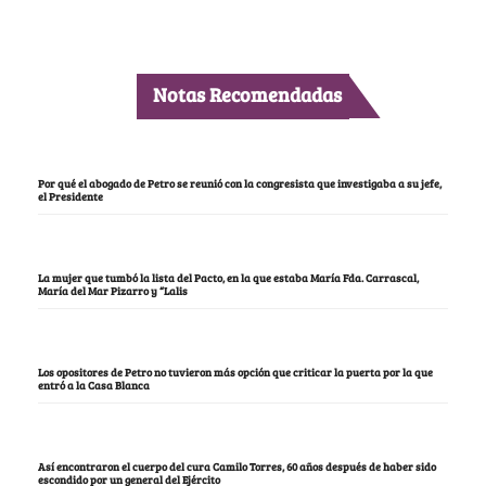
Notas Recomendadas
Por qué el abogado de Petro se reunió con la congresista que investigaba a su jefe,
el Presidente
La mujer que tumbó la lista del Pacto, en la que estaba María Fda. Carrascal,
María del Mar Pizarro y “Lalis
Los opositores de Petro no tuvieron más opción que criticar la puerta por la que
entró a la Casa Blanca
Así encontraron el cuerpo del cura Camilo Torres, 60 años después de haber sido
escondido por un general del Ejército