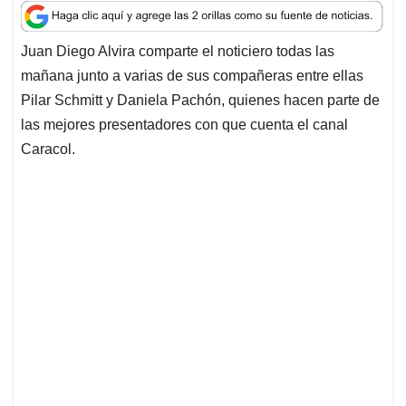
a
c
n
a
r
t
e
k
i
e
Juan Diego Alvira comparte el noticiero todas las
s
b
e
l
a
mañana junto a varias de sus compañeras entre ellas
A
o
d
d
p
o
I
s
Pilar Schmitt y Daniela Pachón, quienes hacen parte de
p
k
n
las mejores presentadores con que cuenta el canal
Caracol.