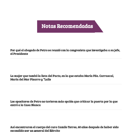
Notas Recomendadas
Por qué el abogado de Petro se reunió con la congresista que investigaba a su jefe,
el Presidente
La mujer que tumbó la lista del Pacto, en la que estaba María Fda. Carrascal,
María del Mar Pizarro y “Lalis
Los opositores de Petro no tuvieron más opción que criticar la puerta por la que
entró a la Casa Blanca
Así encontraron el cuerpo del cura Camilo Torres, 60 años después de haber sido
escondido por un general del Ejército