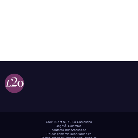
Calle 98a # 51-69 La Castellana
Bogotá, Colombia.
contacto @las2orillas.co
Pauta:
comercial@las2orillas.co
Temas Juridicos:
juridico@las2orillas.co