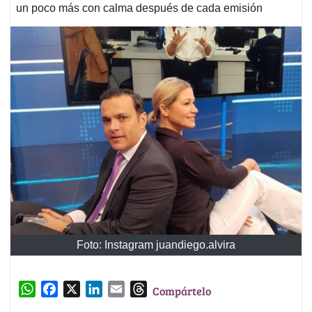
un poco más con calma después de cada emisión
Foto: Instagram juandiego.alvira
W
F
X
L
E
T
Compártelo
h
a
i
m
h