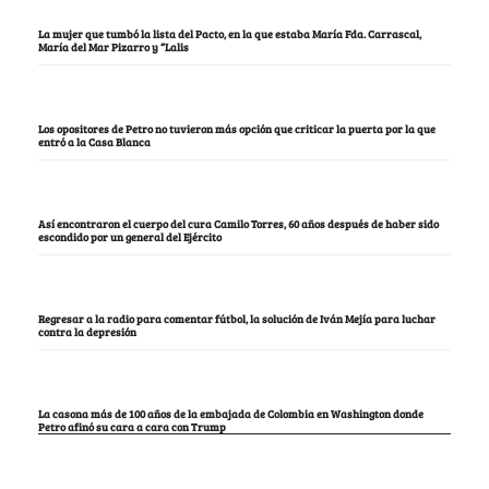
La mujer que tumbó la lista del Pacto, en la que estaba María Fda. Carrascal,
María del Mar Pizarro y “Lalis
Los opositores de Petro no tuvieron más opción que criticar la puerta por la que
entró a la Casa Blanca
Así encontraron el cuerpo del cura Camilo Torres, 60 años después de haber sido
escondido por un general del Ejército
Regresar a la radio para comentar fútbol, la solución de Iván Mejía para luchar
contra la depresión
La casona más de 100 años de la embajada de Colombia en Washington donde
Petro afinó su cara a cara con Trump