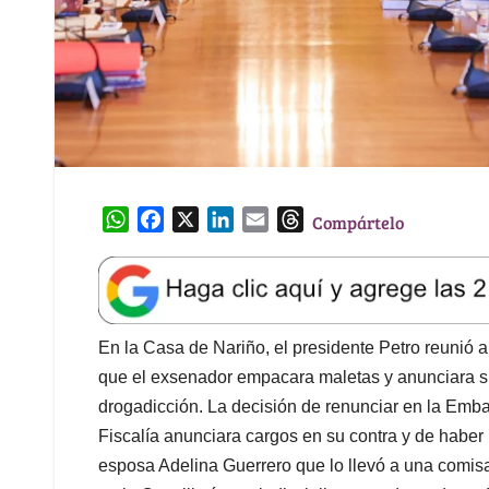
W
F
X
L
E
T
Compártelo
h
a
i
m
h
a
c
n
a
r
t
e
k
i
e
s
b
e
l
a
A
o
d
d
En la Casa de Nariño, el presidente Petro reunió
p
o
I
s
que el exsenador empacara maletas y anunciara su
p
k
n
drogadicción. La decisión de renunciar en la Emb
Fiscalía anunciara cargos en su contra y de haber
esposa Adelina Guerrero que lo llevó a una comis