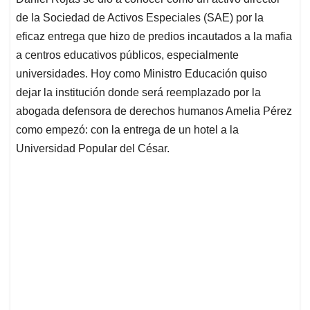
s
b
e
l
a
de la Sociedad de Activos Especiales (SAE) por la
A
o
d
d
p
o
I
s
eficaz entrega que hizo de predios incautados a la mafia
p
k
n
a centros educativos públicos, especialmente
universidades. Hoy como Ministro Educación quiso
dejar la institución donde será reemplazado por la
abogada defensora de derechos humanos Amelia Pérez
como empezó: con la entrega de un hotel a la
Universidad Popular del César.