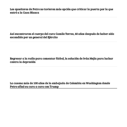
Los opositores de Petro no tuvieron más opción que criticar la puerta por la que
entró a la Casa Blanca
Así encontraron el cuerpo del cura Camilo Torres, 60 años después de haber sido
escondido por un general del Ejército
Regresar a la radio para comentar fútbol, la solución de Iván Mejía para luchar
contra la depresión
La casona más de 100 años de la embajada de Colombia en Washington donde
Petro afinó su cara a cara con Trump