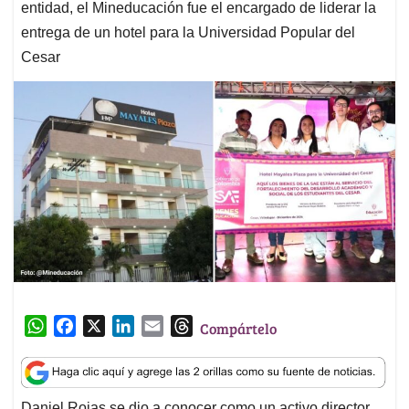
entidad, el Mineducación fue el encargado de liderar la
entrega de un hotel para la Universidad Popular del
Cesar
W
F
X
L
E
T
Compártelo
h
a
i
m
h
a
c
n
a
r
t
e
k
i
e
Daniel Rojas se dio a conocer como un activo director