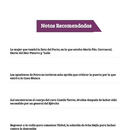
Notas Recomendadas
La mujer que tumbó la lista del Pacto, en la que estaba María Fda. Carrascal,
María del Mar Pizarro y “Lalis
Los opositores de Petro no tuvieron más opción que criticar la puerta por la que
entró a la Casa Blanca
Así encontraron el cuerpo del cura Camilo Torres, 60 años después de haber sido
escondido por un general del Ejército
Regresar a la radio para comentar fútbol, la solución de Iván Mejía para luchar
contra la depresión