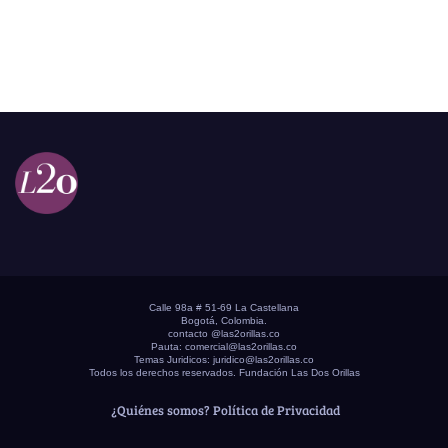
Calle 98a # 51-69 La Castellana
Bogotá, Colombia.
contacto @las2orillas.co
Pauta:
comercial@las2orillas.co
Temas Juridicos:
juridico@las2orillas.co
Todos los derechos reservados. Fundación Las Dos Orillas
¿Quiénes somos?
Política de Privacidad