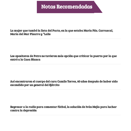
Notas Recomendadas
La mujer que tumbó la lista del Pacto, en la que estaba María Fda. Carrascal,
María del Mar Pizarro y “Lalis
Los opositores de Petro no tuvieron más opción que criticar la puerta por la que
entró a la Casa Blanca
Así encontraron el cuerpo del cura Camilo Torres, 60 años después de haber sido
escondido por un general del Ejército
Regresar a la radio para comentar fútbol, la solución de Iván Mejía para luchar
contra la depresión