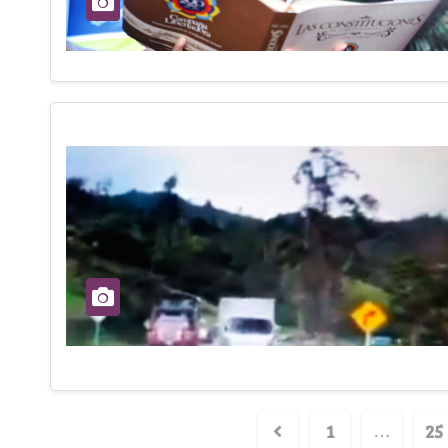
1
25
…