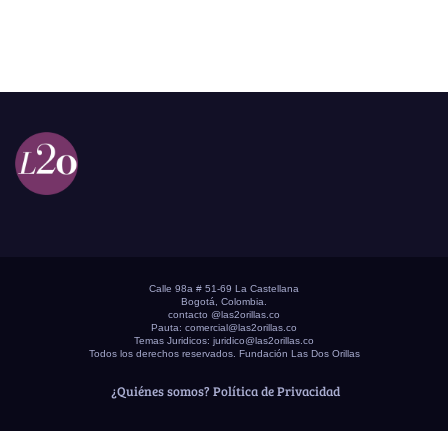
Calle 98a # 51-69 La Castellana
Bogotá, Colombia.
contacto @las2orillas.co
Pauta:
comercial@las2orillas.co
Temas Juridicos:
juridico@las2orillas.co
Todos los derechos reservados. Fundación Las Dos Orillas
¿Quiénes somos?
Política de Privacidad