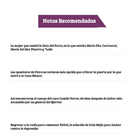
Notas Recomendadas
La mujer que tumbó la lista del Pacto, en la que estaba María Fda. Carrascal,
María del Mar Pizarro y “Lalis
Los opositores de Petro no tuvieron más opción que criticar la puerta por la que
entró a la Casa Blanca
Así encontraron el cuerpo del cura Camilo Torres, 60 años después de haber sido
escondido por un general del Ejército
Regresar a la radio para comentar fútbol, la solución de Iván Mejía para luchar
contra la depresión