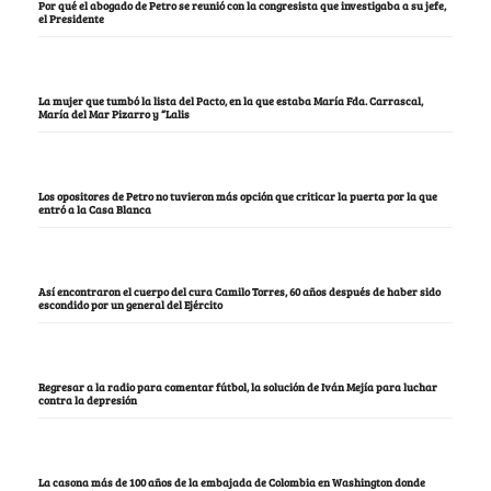
Por qué el abogado de Petro se reunió con la congresista que investigaba a su jefe,
el Presidente
La mujer que tumbó la lista del Pacto, en la que estaba María Fda. Carrascal,
María del Mar Pizarro y “Lalis
Los opositores de Petro no tuvieron más opción que criticar la puerta por la que
entró a la Casa Blanca
Así encontraron el cuerpo del cura Camilo Torres, 60 años después de haber sido
escondido por un general del Ejército
Regresar a la radio para comentar fútbol, la solución de Iván Mejía para luchar
contra la depresión
La casona más de 100 años de la embajada de Colombia en Washington donde