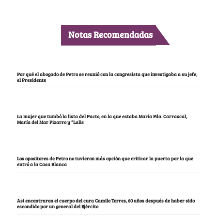
Notas Recomendadas
Por qué el abogado de Petro se reunió con la congresista que investigaba a su jefe,
el Presidente
La mujer que tumbó la lista del Pacto, en la que estaba María Fda. Carrascal,
María del Mar Pizarro y “Lalis
Los opositores de Petro no tuvieron más opción que criticar la puerta por la que
entró a la Casa Blanca
Así encontraron el cuerpo del cura Camilo Torres, 60 años después de haber sido
escondido por un general del Ejército