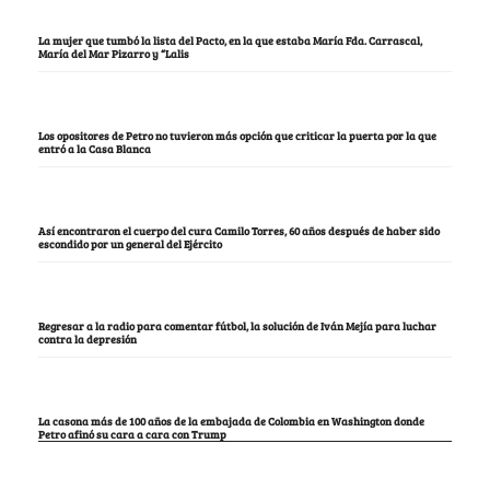
La mujer que tumbó la lista del Pacto, en la que estaba María Fda. Carrascal,
María del Mar Pizarro y “Lalis
Los opositores de Petro no tuvieron más opción que criticar la puerta por la que
entró a la Casa Blanca
Así encontraron el cuerpo del cura Camilo Torres, 60 años después de haber sido
escondido por un general del Ejército
Regresar a la radio para comentar fútbol, la solución de Iván Mejía para luchar
contra la depresión
La casona más de 100 años de la embajada de Colombia en Washington donde
Petro afinó su cara a cara con Trump