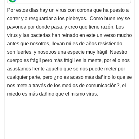
t
e
k
i
e
Por estos días hay un virus con corona que ha puesto a
s
b
e
l
a
correr y a resguardar a los plebeyos. Como buen rey se
A
o
d
d
p
o
I
s
pavonea por donde pasa, y creo que tiene razón. Los
p
k
n
virus y las bacterias han reinado en este universo mucho
antes que nosotros, llevan miles de años resistiendo,
son fuertes, y nosotros una especie muy frágil. Nuestro
cuerpo es frágil pero más frágil es la mente, por ello nos
asustamos frente aquello que se nos puede meter por
cualquier parte, pero ¿no es acaso más dañino lo que se
nos mete a través de los medios de comunicación?, el
miedo es más dañino que el mismo virus.