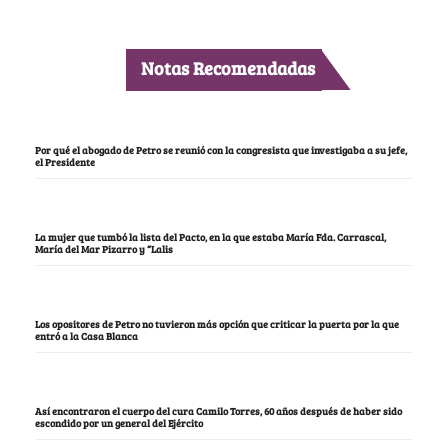
Notas Recomendadas
Por qué el abogado de Petro se reunió con la congresista que investigaba a su jefe,
el Presidente
La mujer que tumbó la lista del Pacto, en la que estaba María Fda. Carrascal,
María del Mar Pizarro y “Lalis
Los opositores de Petro no tuvieron más opción que criticar la puerta por la que
entró a la Casa Blanca
Así encontraron el cuerpo del cura Camilo Torres, 60 años después de haber sido
escondido por un general del Ejército