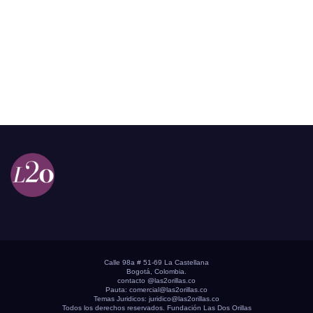
Calle 98a # 51-69 La Castellana
Bogotá, Colombia.
contacto @las2orillas.co
Pauta:
comercial@las2orillas.co
Temas Juridicos:
juridico@las2orillas.co
Todos los derechos reservados. Fundación Las Dos Orillas