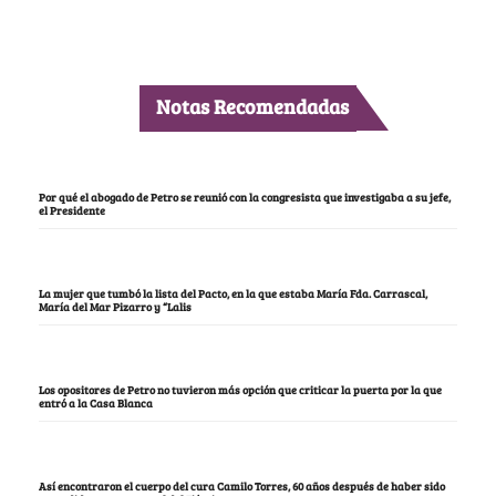
Notas Recomendadas
Por qué el abogado de Petro se reunió con la congresista que investigaba a su jefe,
el Presidente
La mujer que tumbó la lista del Pacto, en la que estaba María Fda. Carrascal,
María del Mar Pizarro y “Lalis
Los opositores de Petro no tuvieron más opción que criticar la puerta por la que
entró a la Casa Blanca
Así encontraron el cuerpo del cura Camilo Torres, 60 años después de haber sido