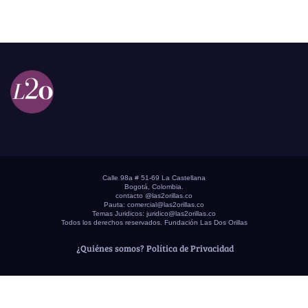
Calle 98a # 51-69 La Castellana
Bogotá, Colombia.
contacto @las2orillas.co
Pauta:
comercial@las2orillas.co
Temas Juridicos:
juridico@las2orillas.co
Todos los derechos reservados. Fundación Las Dos Orillas
¿Quiénes somos?
Política de Privacidad