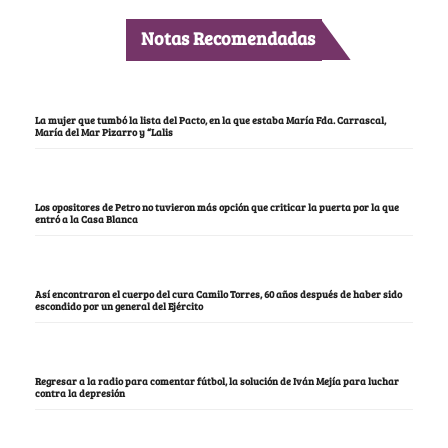
Notas Recomendadas
La mujer que tumbó la lista del Pacto, en la que estaba María Fda. Carrascal,
María del Mar Pizarro y “Lalis
Los opositores de Petro no tuvieron más opción que criticar la puerta por la que
entró a la Casa Blanca
Así encontraron el cuerpo del cura Camilo Torres, 60 años después de haber sido
escondido por un general del Ejército
Regresar a la radio para comentar fútbol, la solución de Iván Mejía para luchar
contra la depresión