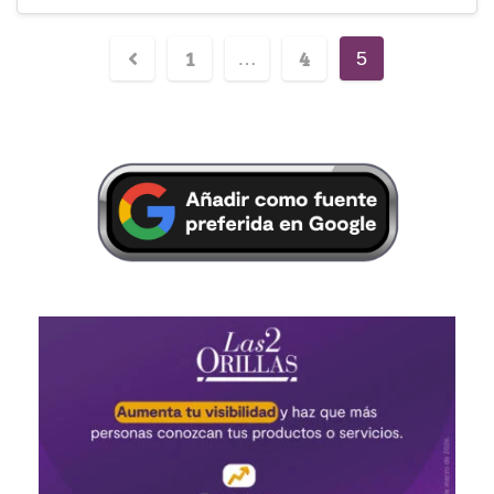
1
4
…
5