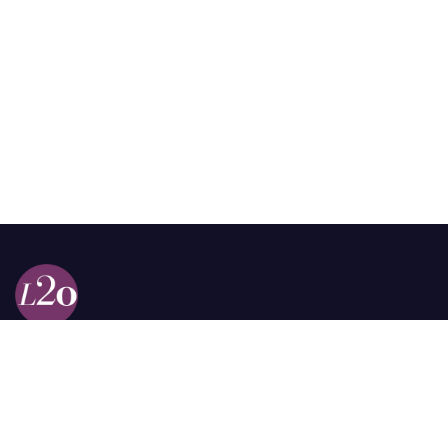
Calle 98a # 51-69 La Castellana
Bogotá, Colombia.
contacto @las2orillas.co