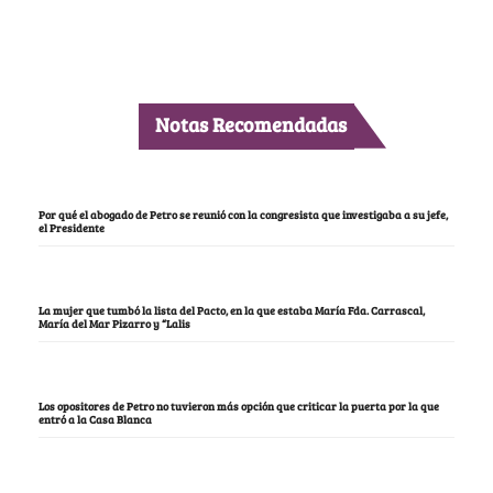
Notas Recomendadas
Por qué el abogado de Petro se reunió con la congresista que investigaba a su jefe,
el Presidente
La mujer que tumbó la lista del Pacto, en la que estaba María Fda. Carrascal,
María del Mar Pizarro y “Lalis
Los opositores de Petro no tuvieron más opción que criticar la puerta por la que
entró a la Casa Blanca