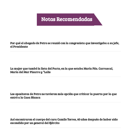
Notas Recomendadas
Por qué el abogado de Petro se reunió con la congresista que investigaba a su jefe,
el Presidente
La mujer que tumbó la lista del Pacto, en la que estaba María Fda. Carrascal,
María del Mar Pizarro y “Lalis
Los opositores de Petro no tuvieron más opción que criticar la puerta por la que
entró a la Casa Blanca
Así encontraron el cuerpo del cura Camilo Torres, 60 años después de haber sido
escondido por un general del Ejército