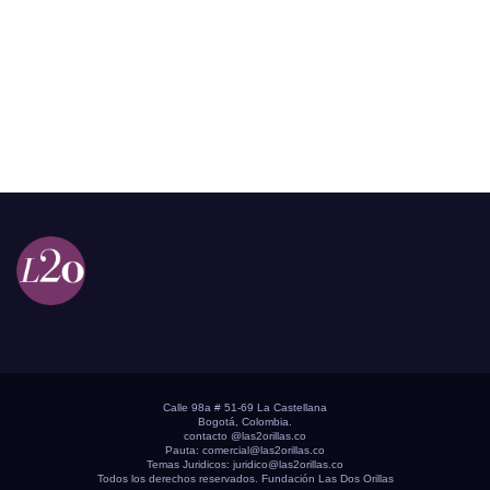
Calle 98a # 51-69 La Castellana
Bogotá, Colombia.
contacto @las2orillas.co
Pauta:
comercial@las2orillas.co
Temas Juridicos:
juridico@las2orillas.co
Todos los derechos reservados. Fundación Las Dos Orillas