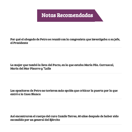
Notas Recomendadas
Por qué el abogado de Petro se reunió con la congresista que investigaba a su jefe,
el Presidente
La mujer que tumbó la lista del Pacto, en la que estaba María Fda. Carrascal,
María del Mar Pizarro y “Lalis
Los opositores de Petro no tuvieron más opción que criticar la puerta por la que
entró a la Casa Blanca
Así encontraron el cuerpo del cura Camilo Torres, 60 años después de haber sido
escondido por un general del Ejército