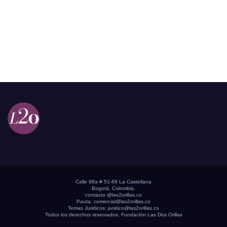
Calle 98a # 51-69 La Castellana
Bogotá, Colombia.
contacto @las2orillas.co
Pauta:
comercial@las2orillas.co
Temas Juridicos:
juridico@las2orillas.co
Todos los derechos reservados. Fundación Las Dos Orillas