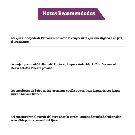
Notas Recomendadas
Por qué el abogado de Petro se reunió con la congresista que investigaba a su jefe,
el Presidente
La mujer que tumbó la lista del Pacto, en la que estaba María Fda. Carrascal,
María del Mar Pizarro y “Lalis
Los opositores de Petro no tuvieron más opción que criticar la puerta por la que
entró a la Casa Blanca
Así encontraron el cuerpo del cura Camilo Torres, 60 años después de haber sido
escondido por un general del Ejército