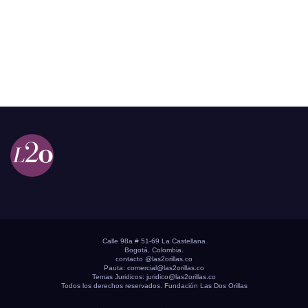
Calle 98a # 51-69 La Castellana
Bogotá, Colombia.
contacto @las2orillas.co
Pauta:
comercial@las2orillas.co
Temas Juridicos:
juridico@las2orillas.co
Todos los derechos reservados. Fundación Las Dos Orillas