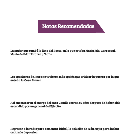
Notas Recomendadas
La mujer que tumbó la lista del Pacto, en la que estaba María Fda. Carrascal,
María del Mar Pizarro y “Lalis
Los opositores de Petro no tuvieron más opción que criticar la puerta por la que
entró a la Casa Blanca
Así encontraron el cuerpo del cura Camilo Torres, 60 años después de haber sido
escondido por un general del Ejército
Regresar a la radio para comentar fútbol, la solución de Iván Mejía para luchar
contra la depresión