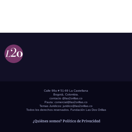
Calle 98a # 51-69 La Castellana
Bogotá, Colombia.
contacto @las2orillas.co
Pauta:
comercial@las2orillas.co
Temas Juridicos:
juridico@las2orillas.co
Todos los derechos reservados. Fundación Las Dos Orillas
¿Quiénes somos?
Política de Privacidad