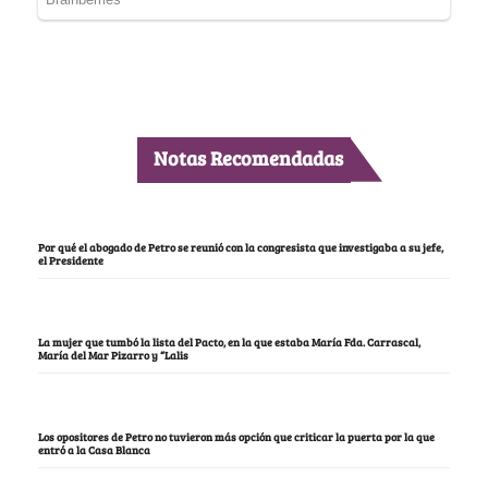
Notas Recomendadas
Por qué el abogado de Petro se reunió con la congresista que investigaba a su jefe,
el Presidente
La mujer que tumbó la lista del Pacto, en la que estaba María Fda. Carrascal,
María del Mar Pizarro y “Lalis
Los opositores de Petro no tuvieron más opción que criticar la puerta por la que
entró a la Casa Blanca