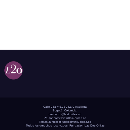
Calle 98a # 51-69 La Castellana
Bogotá, Colombia.
contacto @las2orillas.co
Pauta:
comercial@las2orillas.co
Temas Juridicos:
juridico@las2orillas.co
Todos los derechos reservados. Fundación Las Dos Orillas