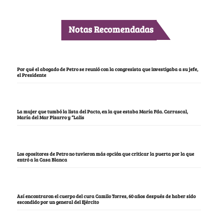
Notas Recomendadas
Por qué el abogado de Petro se reunió con la congresista que investigaba a su jefe,
el Presidente
La mujer que tumbó la lista del Pacto, en la que estaba María Fda. Carrascal,
María del Mar Pizarro y “Lalis
Los opositores de Petro no tuvieron más opción que criticar la puerta por la que
entró a la Casa Blanca
Así encontraron el cuerpo del cura Camilo Torres, 60 años después de haber sido
escondido por un general del Ejército