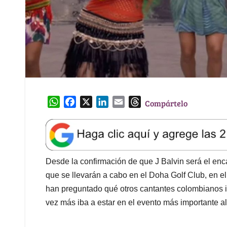
W
F
X
L
E
T
Compártelo
h
a
i
m
h
a
c
n
a
r
t
e
k
i
e
s
b
e
l
a
A
o
d
d
Desde la confirmación de que J Balvin será el en
p
o
I
s
que se llevarán a cabo en el Doha Golf Club, en 
p
k
n
han preguntado qué otros cantantes colombianos 
vez más iba a estar en el evento más importante a