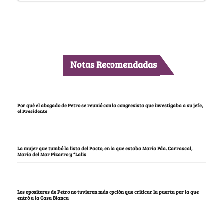
Notas Recomendadas
Por qué el abogado de Petro se reunió con la congresista que investigaba a su jefe,
el Presidente
La mujer que tumbó la lista del Pacto, en la que estaba María Fda. Carrascal,
María del Mar Pizarro y “Lalis
Los opositores de Petro no tuvieron más opción que criticar la puerta por la que
entró a la Casa Blanca