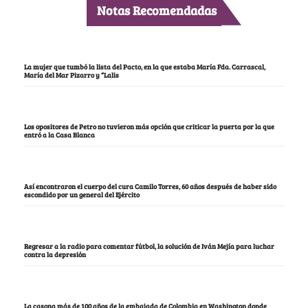
Notas Recomendadas
La mujer que tumbó la lista del Pacto, en la que estaba María Fda. Carrascal,
María del Mar Pizarro y “Lalis
Los opositores de Petro no tuvieron más opción que criticar la puerta por la que
entró a la Casa Blanca
Así encontraron el cuerpo del cura Camilo Torres, 60 años después de haber sido
escondido por un general del Ejército
Regresar a la radio para comentar fútbol, la solución de Iván Mejía para luchar
contra la depresión
La casona más de 100 años de la embajada de Colombia en Washington donde