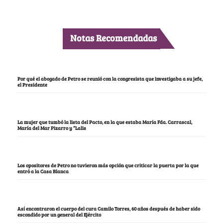
Notas Recomendadas
Por qué el abogado de Petro se reunió con la congresista que investigaba a su jefe,
el Presidente
La mujer que tumbó la lista del Pacto, en la que estaba María Fda. Carrascal,
María del Mar Pizarro y “Lalis
Los opositores de Petro no tuvieron más opción que criticar la puerta por la que
entró a la Casa Blanca
Así encontraron el cuerpo del cura Camilo Torres, 60 años después de haber sido
escondido por un general del Ejército