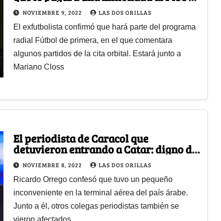
lo llevará al mundial
NOVIEMBRE 9, 2022
LAS DOS ORILLAS
El exfutbolista confirmó que hará parte del programa
radial Fútbol de primera, en el que comentara
algunos partidos de la cita orbital. Estará junto a
Mariano Closs
El periodista de Caracol que
detuvieron entrando a Catar: digno de
un episodio de 'Alerta Aeropuerto'
NOVIEMBRE 8, 2022
LAS DOS ORILLAS
Ricardo Orrego confesó que tuvo un pequeño
inconveniente en la terminal aérea del país árabe.
Junto a él, otros colegas periodistas también se
vieron afectados