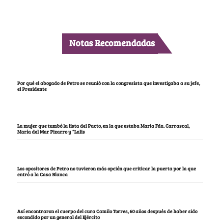
Notas Recomendadas
Por qué el abogado de Petro se reunió con la congresista que investigaba a su jefe,
el Presidente
La mujer que tumbó la lista del Pacto, en la que estaba María Fda. Carrascal,
María del Mar Pizarro y “Lalis
Los opositores de Petro no tuvieron más opción que criticar la puerta por la que
entró a la Casa Blanca
Así encontraron el cuerpo del cura Camilo Torres, 60 años después de haber sido
escondido por un general del Ejército