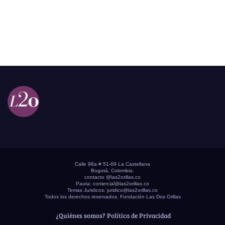
Calle 98a # 51-69 La Castellana
Bogotá, Colombia.
contacto @las2orillas.co
Pauta:
comercial@las2orillas.co
Temas Juridicos:
juridico@las2orillas.co
Todos los derechos reservados. Fundación Las Dos Orillas
¿Quiénes somos?
Política de Privacidad