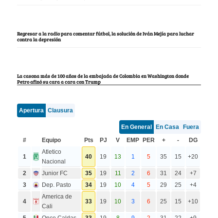
Regresar a la radio para comentar fútbol, la solución de Iván Mejía para luchar
contra la depresión
La casona más de 100 años de la embajada de Colombia en Washington donde
Petro afinó su cara a cara con Trump
Apertura
Clausura
En General
En Casa
Fuera
#
Equipo
Pts
PJ
V
EMP
PER
+
-
DG
Atletico
1
40
19
13
1
5
35
15
+20
Nacional
2
Junior FC
35
19
11
2
6
31
24
+7
3
Dep. Pasto
34
19
10
4
5
29
25
+4
America de
4
33
19
10
3
6
25
15
+10
Cali