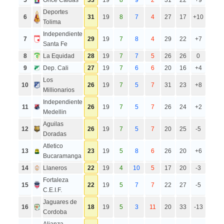
5
Once Caldas
33
19
8
9
2
31
22
+9
Deportes
6
31
19
8
7
4
27
17
+10
Tolima
Independiente
7
29
19
7
8
4
29
22
+7
Santa Fe
8
La Equidad
28
19
7
7
5
26
26
0
9
Dep. Cali
27
19
7
6
6
20
16
+4
Los
10
26
19
7
5
7
31
23
+8
Millionarios
Independiente
11
26
19
7
5
7
26
24
+2
Medellin
Aguilas
12
26
19
7
5
7
20
25
-5
Doradas
Atletico
13
23
19
5
8
6
26
20
+6
Bucaramanga
14
Llaneros
22
19
4
10
5
17
20
-3
Fortaleza
15
22
19
5
7
7
22
27
-5
C.E.I.F.
Jaguares de
16
18
19
5
3
11
20
33
-13
Cordoba