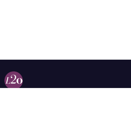
Calle 98a # 51-69 La Castellana
Bogotá, Colombia.
contacto @las2orillas.co
Pauta:
comercial@las2orillas.co