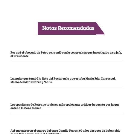
Notas Recomendadas
Por qué el abogado de Petro se reunió con la congresista que investigaba a su jefe,
el Presidente
La mujer que tumbó la lista del Pacto, en la que estaba María Fda. Carrascal,
María del Mar Pizarro y “Lalis
Los opositores de Petro no tuvieron más opción que criticar la puerta por la que
entró a la Casa Blanca
Así encontraron el cuerpo del cura Camilo Torres, 60 años después de haber sido