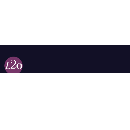
Calle 98a # 51-69 La Castellana
Bogotá, Colombia.
contacto @las2orillas.co
Pauta:
comercial@las2orillas.co
Temas Juridicos:
juridico@las2orillas.co
Todos los derechos reservados. Fundación Las Dos Orillas