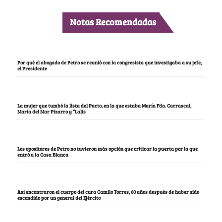
Notas Recomendadas
Por qué el abogado de Petro se reunió con la congresista que investigaba a su jefe,
el Presidente
La mujer que tumbó la lista del Pacto, en la que estaba María Fda. Carrascal,
María del Mar Pizarro y “Lalis
Los opositores de Petro no tuvieron más opción que criticar la puerta por la que
entró a la Casa Blanca
Así encontraron el cuerpo del cura Camilo Torres, 60 años después de haber sido
escondido por un general del Ejército