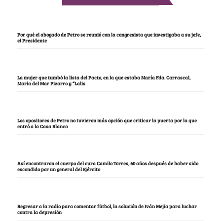
Por qué el abogado de Petro se reunió con la congresista que investigaba a su jefe,
el Presidente
La mujer que tumbó la lista del Pacto, en la que estaba María Fda. Carrascal,
María del Mar Pizarro y “Lalis
Los opositores de Petro no tuvieron más opción que criticar la puerta por la que
entró a la Casa Blanca
Así encontraron el cuerpo del cura Camilo Torres, 60 años después de haber sido
escondido por un general del Ejército
Regresar a la radio para comentar fútbol, la solución de Iván Mejía para luchar
contra la depresión