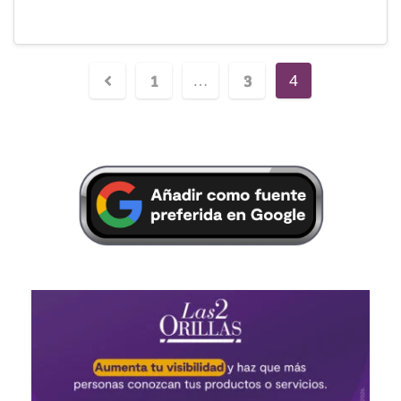
1
3
…
4